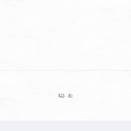
1
2
3
…
8
>